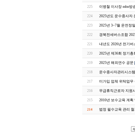
225
이병철 이사장 mbn방
224
2025년도 운수종사자
223
2025년 3~7월 운전
222
경북전세버스조합 202
221
내년도 2026년 전기버
220
2025년 제36회 정기
219
2025년 해외연수 공문
218
운수종사자관리시스템 
217
미가입 업체 위탁업무 
216
무급휴직근로자 지원
215
2010년 보수교육 계획
법정 필수교육 관리 철
214