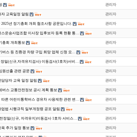
청
관리자
사자 교육일정 알림
관리자
2025년 정기총회 개최 협조사항 공문입니다.
관리자
버스운송사업조합 이사장 입후보자 등록 현황 통…
관리자
 정기총회 개최통보
관리자
전기버스 등 친환경 차량 구입 희망 업체 신청 요…
관리자
 운전정밀(신규,자격유지검사) 이동검사(1호차)서비…
관리자
임원선출 관련 공문
관리자
전담당자 교육 일정 알림
관리자
전세버스 교통안전정보 공시 계획 통보
관리자
따른 어린이통학버스 경유차 사용제한 관련 변…
관리자
업법 시행규칙 일부개정령 공포 알림
관리자
월 운전정밀(신규, 자격유지)이동검사 1호차 서비스…
관리자
육 추가 일정 통보
관리자