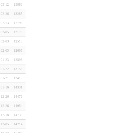
03-12
13883
02-26
13285
02-13
12798
02-05
13178
02-03
12510
02-03
12605
01-23
12896
01-22
13158
01-21
13419
01-16
14331
12-26
14476
12-26
14054
12-18
14735
12-05
14214