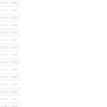
05-29
3144
05-21
4226
05-13
3630
04-13
4630
03-19
5015
03-13
5243
02-27
5333
01-30
5879
01-16
6078
01-16
6068
01-13
5899
01-02
6064
12-30
6388
12-09
6822
12-08
7039