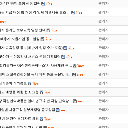
련 계약금액 조정 신청 알림
관리자
 지급 대상 법 개정 각 업체 의견제출 협조 …
관리자
관리자
사자 온라인 보수교육 일정 안내
관리자
구매융자 지원사업 공고알림
관리자
사자 교육일정 통보(하반기 일정 추가 포함)
관리자
2월 찾아가는 이동검사 서비스 운영 계획알림
관리자
로 경유자동차(어린이통학버스)의 사용제한 특…
관리자
 전세버스 교통안전정보 공시 계획 통보 공문입니…
관리자
회 정기총회 개최통보
관리자
고 예방을 위한 협조 요청
관리자
장 국립민속박물관 일대 법규 위반 차량 단속강…
관리자
사업법 시행규칙 일부개정령 공포알림
관리자
 차량 관련 통계자료 요청
관리자
사 규정 일부개정 고시 알림
관리자