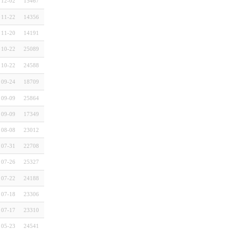
12-02
15467
11-22
14356
11-20
14191
10-22
25089
10-22
24588
09-24
18709
09-09
25864
09-09
17349
08-08
23012
07-31
22708
07-26
25327
07-22
24188
07-18
23306
07-17
23310
05-23
24541