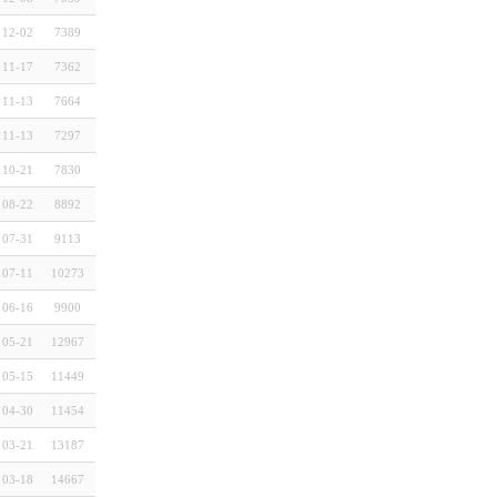
12-02
7389
11-17
7362
11-13
7664
11-13
7297
10-21
7830
08-22
8892
07-31
9113
07-11
10273
06-16
9900
05-21
12967
05-15
11449
04-30
11454
03-21
13187
03-18
14667