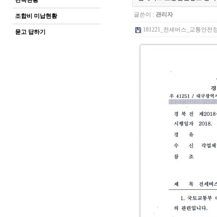
단속현황
글쓴이 :
관리자
조합비 미납현황
181221_전세버스_교통안전정보
묻고 답하기