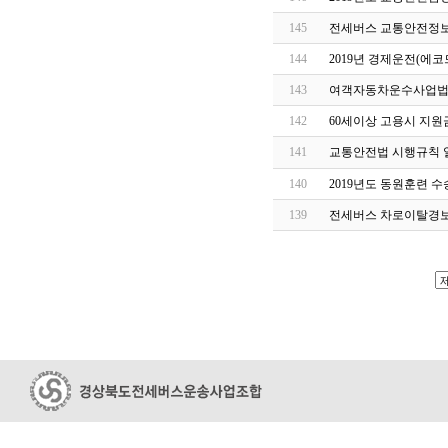
145
전세버스 교통안전정보
144
2019년 경제운전(에
143
여객자동차운수사업법 
142
60세이상 고용시 지원금 
141
교통안전법 시행규칙 
140
2019년도 동원훈련 
139
전세버스 차로이탈경보