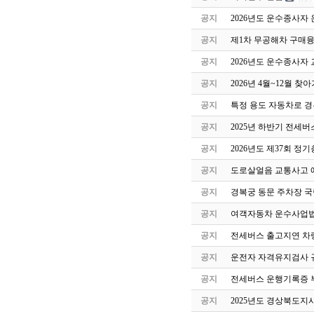
공지
2026년도 운수종사자
공지
제1차 무공해차 구매
공지
2026년도 운수종사자
공지
2026년 4월~12월 
공지
특정 용도 자동차로 
공지
2025년 하반기 전세
공지
2026년도 제37회 정
공지
도로살얼음 교통사고 
공지
경복궁 동문 주차장 국
공지
여객자동차 운수사업법
공지
전세버스 출고지연 차
공지
운전자 자격유지검사 
공지
전세버스 운행기록증 
공지
2025년도 경상북도지