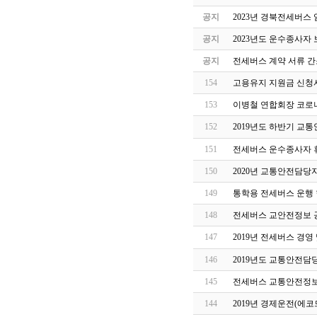
공지
2023년 경북전세버스
공지
2023년도 운수종사자
공지
전세버스 계약 서류 간
154
고용유지 지원금 신청
153
이병철 연합회장 코로나
152
2019년도 하반기 교
151
전세버스 운수종사자 
150
2020년 교통안전담당
149
통학용 전세버스 운행 
148
전세버스 교안전정보 
147
2019년 전세버스 경
146
2019년도 교통안전담
145
전세버스 교통안전정보
144
2019년 경제운전(에