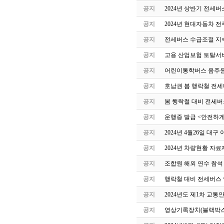
공지
2024년 상반기 전세
공지
2024년 현대자동차 
공지
전세버스 수급조절 지속
공지
고용 산업보험 토탈서
공지
어린이통학버스 음주운
공지
호남권 봄 행락철 전세
공지
봄 행락철 대비 전세버
공지
운행증 발급 <안전하게
공지
2024년 4월26일 
공지
2024년 차량현황 자료
공지
조합원 해외 연수 참석
공지
행락철 대비 전세버스 
공지
2024년도 제1차 교
공지
영상기록장치(블랙박스