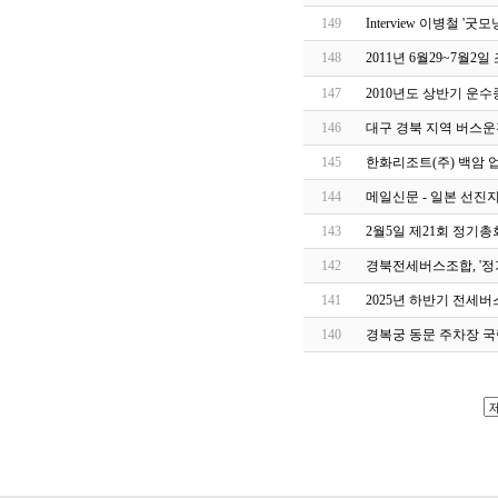
149
Interview 이병철 '굿
148
2011년 6월29~7월2
147
2010년도 상반기 운
146
대구 경북 지역 버스운
145
한화리조트(주) 백암 
144
메일신문 - 일본 선진지 견
143
2월5일 제21회 정기총
142
경북전세버스조합, '정
141
2025년 하반기 전세
140
경복궁 동문 주차장 국