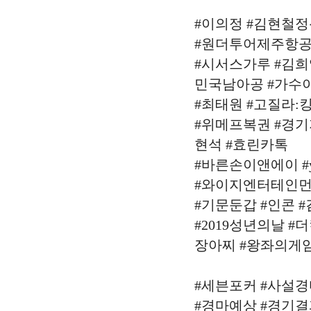
#이의정 #김현철정
#원더투어제주항
#시서스가루 #김희
민국남아공 #가수
#최태원 #고질라:
#위메프복권 #경기
현석 #효린카톡
#바른손이앤에이 #
#와이지엔터테인
#기문둔갑 #인콘 
#2019성년의날 
장아찌 #왕좌의게임
#세븐포커 #사설경
#경마예상 #경기결