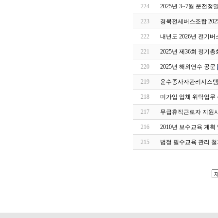
224
2025년 3~7월 운전
223
경북전세버스조합 202
222
내년도 2026년 전기버
221
2025년 제36회 정기
220
2025년 해외연수 공문
219
운수종사자관리시스템 
218
미가입 업체 위탁업무 
217
무급휴직근로자 지원
216
2010년 보수교육 계획
215
법정 필수교육 관리 철