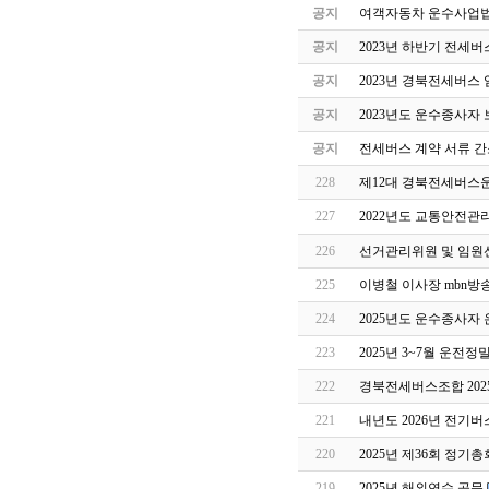
공지
여객자동차 운수사업법
공지
2023년 하반기 전세
공지
2023년 경북전세버스
공지
2023년도 운수종사자
공지
전세버스 계약 서류 간
228
제12대 경북전세버스
227
2022년도 교통안전관
226
선거관리위원 및 임원
225
이병철 이사장 mbn방
224
2025년도 운수종사자
223
2025년 3~7월 운전
222
경북전세버스조합 202
221
내년도 2026년 전기버
220
2025년 제36회 정기
219
2025년 해외연수 공문