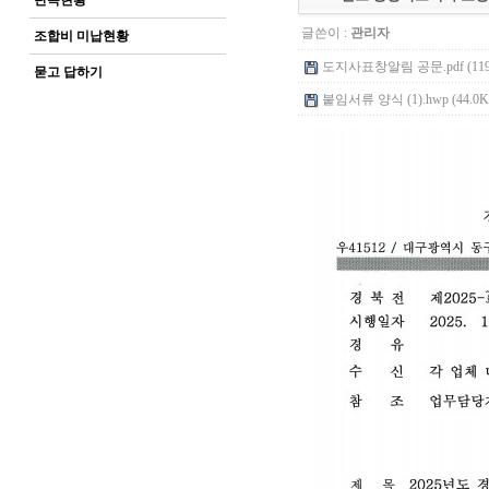
단속현황
글쓴이 :
관리자
조합비 미납현황
도지사표창알림 공문.pdf (119
묻고 답하기
붙임서류 양식 (1).hwp (44.0K