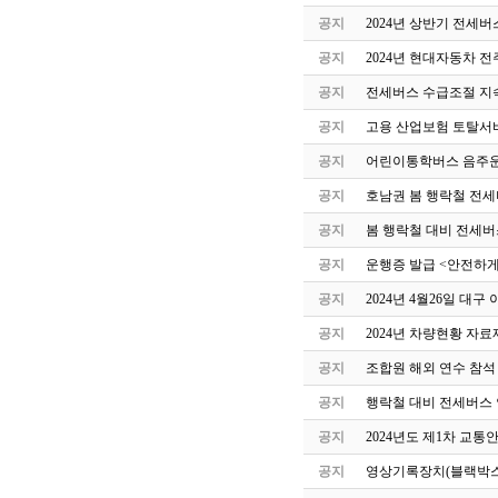
공지
2024년 상반기 전세
공지
2024년 현대자동차 
공지
전세버스 수급조절 지속
공지
고용 산업보험 토탈서
공지
어린이통학버스 음주운
공지
호남권 봄 행락철 전세
공지
봄 행락철 대비 전세버
공지
운행증 발급 <안전하게
공지
2024년 4월26일 
공지
2024년 차량현황 자료
공지
조합원 해외 연수 참석
공지
행락철 대비 전세버스 
공지
2024년도 제1차 교
공지
영상기록장치(블랙박스