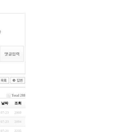
글
Total 288
날짜
조회
07-23
2060
07-23
2094
07-21
2235