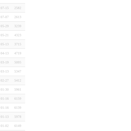
07-15
2582
07-07
2613
05-29
3239
05-21
4323
05-13
3715
04-13
4719
03-19
5095
03-13
5347
02-27
5412
01-30
5961
01-16
6159
01-16
6139
01-13
5978
01-02
6149