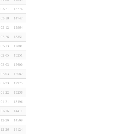
03-21
13276
03-18
14747
03-12
13964
02-26
13351
02-13
12881
02-05
13251
02-03
12600
02-03
12682
01-23
12975
01-22
13238
01-21
13496
01-16
14411
12-26
14569
12-26
14124