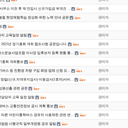
사무소 이전 후 재 진입시 신규가입금 부과건 …
관리자
 봄철 현장체험학습 정상화 위한 노력 안내 공문
관리자
청
관리자
사자 교육일정 알림
관리자
2025년 정기총회 개최 협조사항 공문입니다.
관리자
버스운송사업조합 이사장 입후보자 등록 현황 통…
관리자
 정기총회 개최통보
관리자
전기버스 등 친환경 차량 구입 희망 업체 신청 요…
관리자
 운전정밀(신규,자격유지검사) 이동검사(1호차)서비…
관리자
임원선출 관련 공문
관리자
전담당자 교육 일정 알림
관리자
전세버스 교통안전정보 공시 계획 통보
관리자
따른 어린이통학버스 경유차 사용제한 관련 변…
관리자
업법 시행규칙 일부개정령 공포 알림
관리자