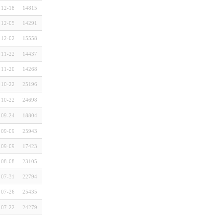
12-18
14815
12-05
14291
12-02
15558
11-22
14437
11-20
14268
10-22
25196
10-22
24698
09-24
18804
09-09
25943
09-09
17423
08-08
23105
07-31
22794
07-26
25435
07-22
24279