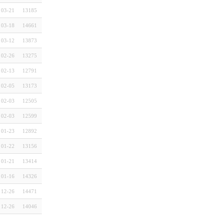
03-21
13185
03-18
14661
03-12
13873
02-26
13275
02-13
12791
02-05
13173
02-03
12505
02-03
12599
01-23
12892
01-22
13156
01-21
13414
01-16
14326
12-26
14471
12-26
14046