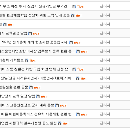
사무소 이전 후 재 진입시 신규가입금 부과건 …
관리자
 봄철 현장체험학습 정상화 위한 노력 안내 공문
관리자
청
관리자
사자 교육일정 알림
관리자
2025년 정기총회 개최 협조사항 공문입니다.
관리자
버스운송사업조합 이사장 입후보자 등록 현황 통…
관리자
 정기총회 개최통보
관리자
전기버스 등 친환경 차량 구입 희망 업체 신청 요…
관리자
 운전정밀(신규,자격유지검사) 이동검사(1호차)서비…
관리자
임원선출 관련 공문
관리자
전담당자 교육 일정 알림
관리자
전세버스 교통안전정보 공시 계획 통보
관리자
따른 어린이통학버스 경유차 사용제한 관련 변…
관리자
업법 시행규칙 일부개정령 공포 알림
관리자