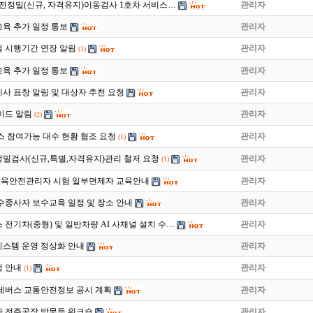
월 운전정밀(신규, 자격유지)이동검사 1호차 서비스…
관리자
육 추가 일정 통보
관리자
 시행기간 연장 알림
관리자
(1)
육 추가 일정 통보
관리자
지사 표창 알림 및 대상자 추천 요청
관리자
이드 알림
관리자
(2)
스 참여가능 대수 현황 협조 요청
관리자
(1)
밀검사(신규,특별,자격유지)관리 철저 요청
관리자
(1)
차 교육안전관리자 시험 일부면제자 교육안내
관리자
운수종사자 보수교육 일정 및 장소 안내
관리자
스 전기차(중형) 및 일반차량 AI 사채널 설치 수…
관리자
스템 운영 정상화 안내
관리자
 안내
관리자
(1)
전세버스 교통안전정보 공시 계획
관리자
차 전주공장 방문등 워크숍
관리자