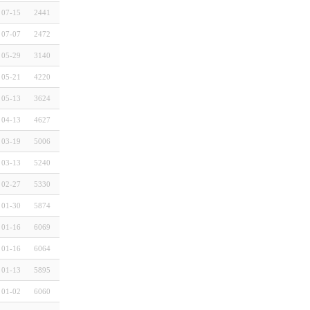
07-15
2441
07-07
2472
05-29
3140
05-21
4220
05-13
3624
04-13
4627
03-19
5006
03-13
5240
02-27
5330
01-30
5874
01-16
6069
01-16
6064
01-13
5895
01-02
6060