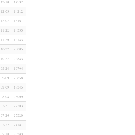
12-18
14732
12-05
14212
12-02
15461
11-22
14353
11-20
14183
10-22
25085
10-22
24583
09-24
18704
09-09
25858
09-09
17345
08-08
23009
07-31
22703
07-26
25320
07-22
24181
07-18
23303