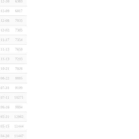
12-30
6383
12-09
6817
12-08
7035
12-02
7385
11-17
7354
11-13
7659
11-13
7293
10-21
7826
08-22
8885
07-31
9109
07-11
10271
06-16
9894
05-21
12962
05-15
11444
04-30
11447