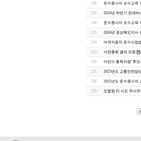
238
운수종사자 보수교육 
237
2024년 하반기 전세
236
운수종사자 보수교육 
235
2024년 경상북도지사 
234
여객자동차 운수사업법
233
서면총회 결의 요청
232
어린이 통학차량' 후진
231
2025년도 교통안전담
230
2025년도 운수종사자
229
조합원 타 시도 주사무