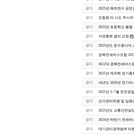
공지
2025년 해외연수 공문
공지
조합원 타 시도 주사무
공지
2025년 초등학교 봄
공지
서면총회 결의 요청
공지
2025년도 운수종사자
공지
경북전세버스조합 202
공지
제12대 경북전세버스
공지
2025년 제36회 정기
공지
내년도 2026년 전기버
공지
2025년 3~7월 운전
공지
선거관리위원 및 임원
공지
2025년도 교통안전담
공지
2024년 하반기 전세
공지
대기관리권역법에 따른