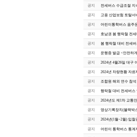
공지
전세버스 수급조절 지속
공지
고용 산업보험 토탈서
공지
어린이통학버스 음주운
공지
호남권 봄 행락철 전세
공지
봄 행락철 대비 전세버
공지
운행증 발급 <안전하게
공지
2024년 4월26일 
공지
2024년 차량현황 자료
공지
조합원 해외 연수 참석
공지
행락철 대비 전세버스 
공지
2024년도 제1차 교
공지
영상기록장치(블랙박스
공지
2024년(1월~2월) 
공지
어린이 통학버스 통계자