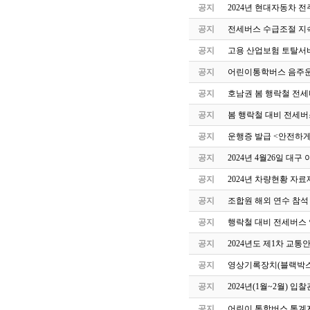
공지
2024년 현대자동차 
공지
전세버스 수급조절 지속
공지
고용 산업보험 토탈서
공지
어린이통학버스 음주운
공지
호남권 봄 행락철 전세
공지
봄 행락철 대비 전세버
공지
운행증 발급 <안전하게
공지
2024년 4월26일 
공지
2024년 차량현황 자료
공지
조합원 해외 연수 참석
공지
행락철 대비 전세버스 
공지
2024년도 제1차 교
공지
영상기록장치(블랙박스
공지
2024년(1월~2월) 
공지
어린이 통학버스 통계자