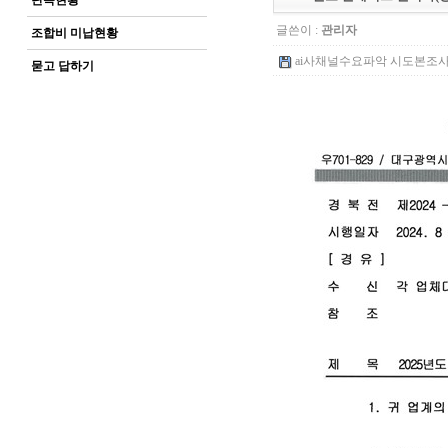
단속현황
글쓴이 :
관리자
조합비 미납현황
ai사채널수요파악 시도본조사.pdf
묻고 답하기