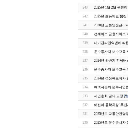
243
2025년 1월 2월 운
242
2025년 초등학교 봄
241
2020년 교통안전관
240
전세버스 금융서비스 지
239
대기관리권역법에 따른
238
운수종사자 보수교육 
237
2024년 하반기 전세
236
운수종사자 보수교육 
235
2024년 경상북도지사 
234
여객자동차 운수사업법
233
서면총회 결의 요청
232
어린이 통학차량' 후진
231
2025년도 교통안전담
230
2025년도 운수종사자