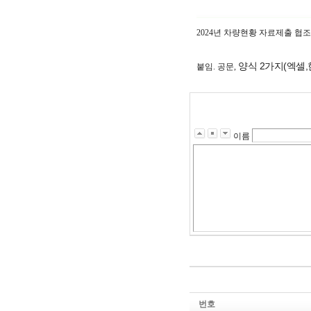
2024년 차량현황 자료제출 협조
양식 2가지(엑셀,
붙임. 공문,
이름
번호