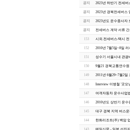
공지
2023년 하반기 전세
공지
2023년 경북전세버스
공지
2023년도 운수종사자
공지
전세버스 계약 서류 간
153
시외.전세버스‧택시 전
152
2010년 7월5일~8일
151
성수기 서울시내 관광버
150
9월21 경북교통연수원
149
2011년 6월29~7월2
148
Interview 이병철 '굿
147
여객자동차 운수사업법
146
2010년도 상반기 운
145
대구 경북 지역 버스운
144
한화리조트(주) 백암 
143
메일신문 - 일본 선진지 견