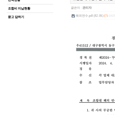
단속현황
글쓴이 :
관리자
조합비 미납현황
해외연수.pdf (82.1K)
[7]
DATE
묻고 답하기