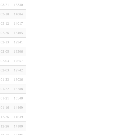
03-21
13330
03-18
14804
03-12
14017
02-26
13405
02-13
12941
02-05
13306
02-03
12657
02-03
12742
01-23
13026
01-22
13288
01-21
13548
01-16
14469
12-26
14639
12-26
14180