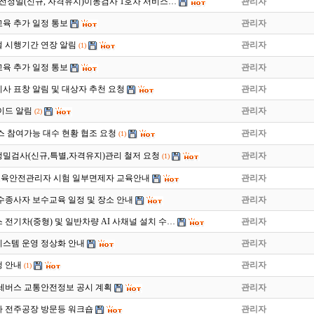
월 운전정밀(신규, 자격유지)이동검사 1호차 서비스…
관리자
육 추가 일정 통보
관리자
 시행기간 연장 알림
관리자
(1)
육 추가 일정 통보
관리자
지사 표창 알림 및 대상자 추천 요청
관리자
이드 알림
관리자
(2)
스 참여가능 대수 현황 협조 요청
관리자
(1)
밀검사(신규,특별,자격유지)관리 철저 요청
관리자
(1)
차 교육안전관리자 시험 일부면제자 교육안내
관리자
운수종사자 보수교육 일정 및 장소 안내
관리자
스 전기차(중형) 및 일반차량 AI 사채널 설치 수…
관리자
스템 운영 정상화 안내
관리자
 안내
관리자
(1)
전세버스 교통안전정보 공시 계획
관리자
차 전주공장 방문등 워크숍
관리자