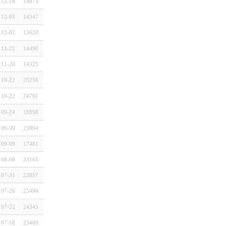
12-18
14873
12-05
14347
12-02
15620
11-22
14490
11-20
14325
10-22
25256
10-22
24761
09-24
18858
09-09
25994
09-09
17481
08-08
23165
07-31
22857
07-26
25496
07-22
24345
07-18
23469