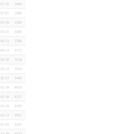
07-15
2660
07-07
2689
05-29
3309
05-21
4383
05-13
3786
04-13
4771
03-19
5154
03-13
5410
02-27
5469
01-30
6019
01-16
6215
01-16
6193
01-13
6031
01-02
6202
12-30
6533