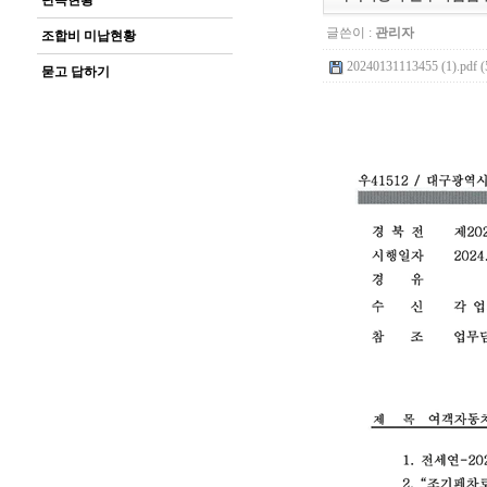
단속현황
글쓴이 :
관리자
조합비 미납현황
20240131113455 (1).pdf (
묻고 답하기