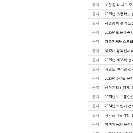
공지
조합원 타 시도 주
공지
2025년 초등학교
공지
서면총회 결의 요
공지
2025년도 운수종
공지
경북전세버스조합 
공지
제12대 경북전세
공지
2025년 제36회
공지
내년도 2026년 
공지
2025년 3~7월
공지
선거관리위원 및 
공지
2025년도 교통안
공지
2024년 하반기 
공지
대기관리권역법에 
공지
여객자동차 운수사