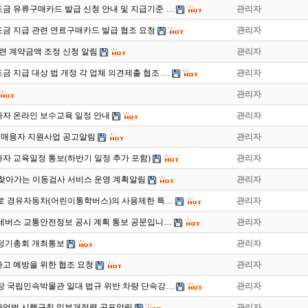
금 유류구매카드 발급 신청 안내 및 지급기준 …
관리자
금 지급 관련 연료구매카드 발급 협조 요청
관리자
련 계약금액 조정 신청 알림
관리자
 지급 대상 법 개정 각 업체 의견제출 협조 …
관리자
관리자
사자 온라인 보수교육 일정 안내
관리자
구매융자 지원사업 공고알림
관리자
사자 교육일정 통보(하반기 일정 추가 포함)
관리자
2월 찾아가는 이동검사 서비스 운영 계획알림
관리자
로 경유자동차(어린이통학버스)의 사용제한 특…
관리자
 전세버스 교통안전정보 공시 계획 통보 공문입니…
관리자
회 정기총회 개최통보
관리자
고 예방을 위한 협조 요청
관리자
장 국립민속박물관 일대 법규 위반 차량 단속강…
관리자
사업법 시행규칙 일부개정령 공포알림
관리자