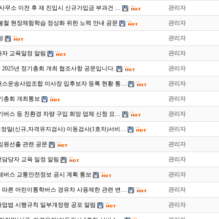
사무소 이전 후 재 진입시 신규가입금 부과건 …
관리자
 봄철 현장체험학습 정상화 위한 노력 안내 공문
관리자
청
관리자
사자 교육일정 알림
관리자
2025년 정기총회 개최 협조사항 공문입니다.
관리자
버스운송사업조합 이사장 입후보자 등록 현황 통…
관리자
 정기총회 개최통보
관리자
전기버스 등 친환경 차량 구입 희망 업체 신청 요…
관리자
 운전정밀(신규,자격유지검사) 이동검사(1호차)서비…
관리자
임원선출 관련 공문
관리자
전담당자 교육 일정 알림
관리자
전세버스 교통안전정보 공시 계획 통보
관리자
따른 어린이통학버스 경유차 사용제한 관련 변…
관리자
업법 시행규칙 일부개정령 공포 알림
관리자