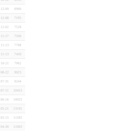
12-09
6966
12-08
7195
12-02
7528
11-17
7506
11-13
7788
11-13
7459
10-21
7962
08-22
9023
07-31
9244
07-11
10415
06-16
10025
05-21
13101
05-15
11585
04-30
11603