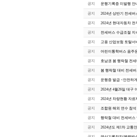
공지
운행기록증 미발행 안
공지
2024년 상반기 전세
공지
2024년 현대자동차 
공지
전세버스 수급조절 지속
공지
고용 산업보험 토탈서
공지
어린이통학버스 음주운
공지
호남권 봄 행락철 전세
공지
봄 행락철 대비 전세버
공지
운행증 발급 <안전하게
공지
2024년 4월26일 
공지
2024년 차량현황 자료
공지
조합원 해외 연수 참석
공지
행락철 대비 전세버스 
공지
2024년도 제1차 교
공지
영상기록장치(블랙박스