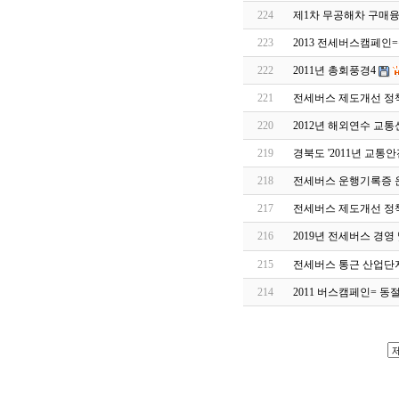
224
제1차 무공해차 구매
223
2013 전세버스캠페인
222
2011년 총회풍경4
221
전세버스 제도개선 정책
220
2012년 해외연수 교통
219
경북도 '2011년 교통안
218
전세버스 운행기록증 
217
전세버스 제도개선 정책
216
2019년 전세버스 경
215
전세버스 통근 산업단지
214
2011 버스캠페인= 