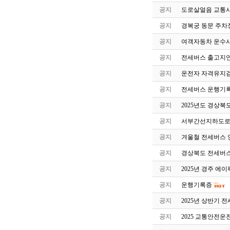
공지
도로살얼음 교통사
공지
경복궁 동문 주차
공지
여객자동차 운수
공지
전세버스 출고지연
공지
운전자 자격유지검
공지
전세버스 운행기록
공지
2025년도 경상북
공지
서부간선지하도로
공지
겨울철 전세버스 
공지
경상북도 전세버스
공지
2025년 경주 에
공지
운행기록증
공지
2025년 상반기 
공지
2025 교통안전