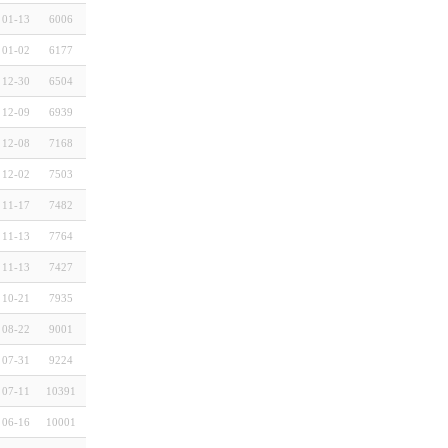
01-13
6006
01-02
6177
12-30
6504
12-09
6939
12-08
7168
12-02
7503
11-17
7482
11-13
7764
11-13
7427
10-21
7935
08-22
9001
07-31
9224
07-11
10391
06-16
10001