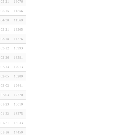
05-21
13076
05-15
11556
04-30
11569
03-21
13305
03-18
14776
03-12
13993
02-26
13381
02-13
12913
02-05
13289
02-03
12641
02-03
12720
01-23
13010
01-22
13275
01-21
13533
01-16
14450