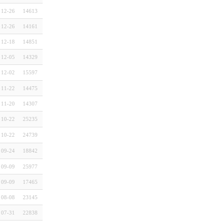
12-26
14613
12-26
14161
12-18
14851
12-05
14329
12-02
15597
11-22
14475
11-20
14307
10-22
25235
10-22
24739
09-24
18842
09-09
25977
09-09
17465
08-08
23145
07-31
22838