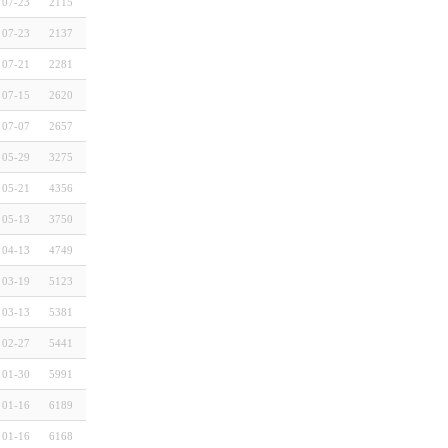
07-23
2115
07-23
2137
07-21
2281
07-15
2620
07-07
2657
05-29
3275
05-21
4356
05-13
3750
04-13
4749
03-19
5123
03-13
5381
02-27
5441
01-30
5991
01-16
6189
01-16
6168