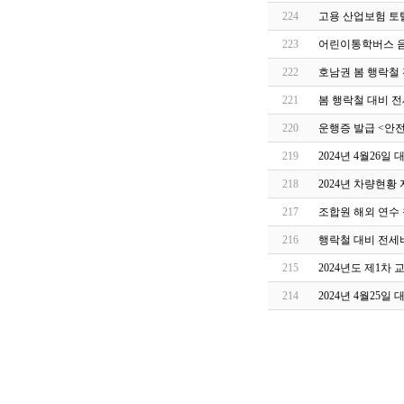
224
고용 산업보험 토
223
어린이통학버스 음
222
호남권 봄 행락철
221
봄 행락철 대비 
220
운행증 발급 <안
219
2024년 4월26
218
2024년 차량현황
217
조합원 해외 연수 
216
행락철 대비 전세
215
2024년도 제1차
214
2024년 4월25