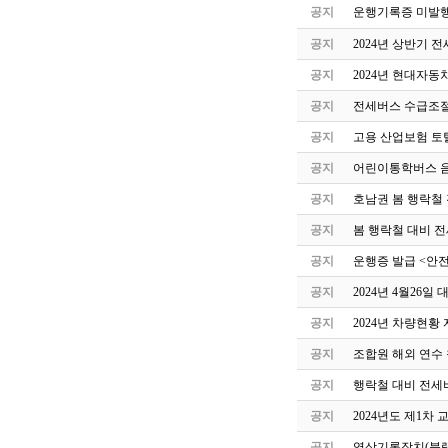
공지
운행기록증 미발행
공지
2024년 상반기 
공지
2024년 현대자동
공지
전세버스 수급조절
공지
고용 산업보험 토
공지
어린이통학버스 음
공지
호남권 봄 행락철
공지
봄 행락철 대비 
공지
운행증 발급 <안
공지
2024년 4월26
공지
2024년 차량현황
공지
조합원 해외 연수 
공지
행락철 대비 전세
공지
2024년도 제1차
공지
영상기록장치(블랙