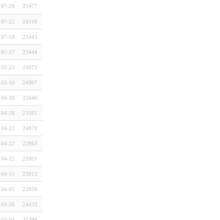
07-26
25477
07-22
24318
07-18
23443
07-17
23444
05-23
24673
05-10
24907
04-30
22040
04-26
23565
04-22
24879
04-22
22963
04-22
25901
04-15
25013
04-03
22859
03-26
24433
03-04
25299