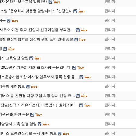
종사자 온라인 보수교육 일정안내
관리자
템 "운수회사 맞춤형 알림서비스 "신청안내
관리자
 공문
관리자
사무소 이전 후 재 진입시 신규가입금 부과건 …
관리자
 봄철 현장체험학습 정상화 위한 노력 안내 공문
관리자
청
관리자
사자 교육일정 알림
관리자
2025년 정기총회 개최 협조사항 공문입니다.
관리자
버스운송사업조합 이사장 입후보자 등록 현황 통…
관리자
 정기총회 개최통보
관리자
전기버스 등 친환경 차량 구입 희망 업체 신청 요…
관리자
 운전정밀(신규,자격유지검사) 이동검사(1호차)서비…
관리자
임원선출 관련 공문
관리자
전담당자 교육 일정 알림
관리자
전세버스 교통안전정보 공시 계획 통보
관리자