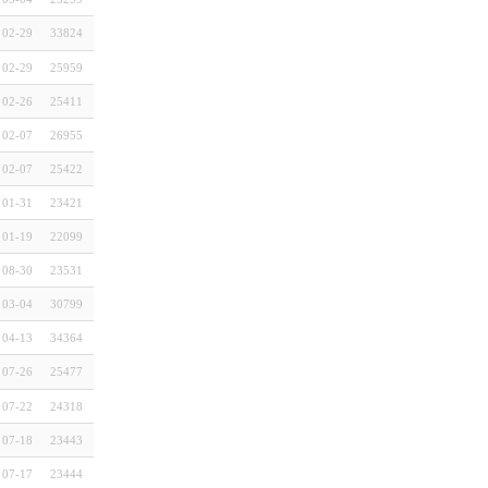
02-29
33824
02-29
25959
02-26
25411
02-07
26955
02-07
25422
01-31
23421
01-19
22099
08-30
23531
03-04
30799
04-13
34364
07-26
25477
07-22
24318
07-18
23443
07-17
23444