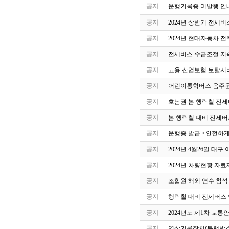
공지
운행기록증 미발행 안
공지
2024년 상반기 전세
공지
2024년 현대자동차 
공지
전세버스 수급조절 지속
공지
고용 산업보험 토탈서
공지
어린이통학버스 음주운
공지
호남권 봄 행락철 전세
공지
봄 행락철 대비 전세버
공지
운행증 발급 <안전하게
공지
2024년 4월26일 
공지
2024년 차량현황 자료
공지
조합원 해외 연수 참석
공지
행락철 대비 전세버스 
공지
2024년도 제1차 교
공지
영상기록장치(블랙박스