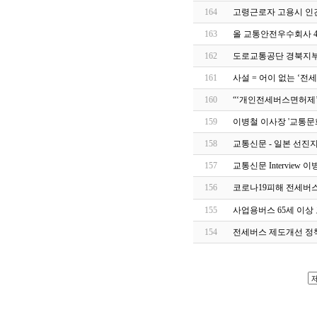
164
고령근로자 고용시 인건
163
올 교통안전우수회사 4
162
도로교통공단 경북지부,
161
사설 = 어이 없는 ‘전세
160
“‘개인전세버스면허제’ 
159
이병철 이사장 '교통문
158
교통신문 - 일본 선진지 견
157
교통신문 Intervie
156
코로나19피해 전세버스
155
사업용버스 65세 이
154
전세버스 제도개선 정책