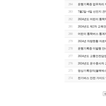
284
운행기록증 업무처리 
283
7월2일~4일 선진지 
282
2024년도 어린이 통
281
2024년도 제2차 교
280
어린이 통학버스 통계자
279
2024년 차량현황 자료
278
운행기록증 미발행 안
277
2024년도 교통안전담
276
2024년도 운수종사자
275
영상기록장치(블랙박스
274
전기버스 안전 가이드