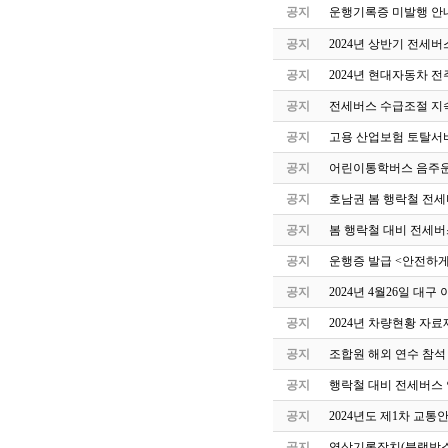
공지
운행기록증 미발행 안
공지
2024년 상반기 전세
공지
2024년 현대자동차 
공지
전세버스 수급조절 지속
공지
고용 산업보험 토탈서
공지
어린이통학버스 음주운
공지
호남권 봄 행락철 전세
공지
봄 행락철 대비 전세버
공지
운행증 발급 <안전하게
공지
2024년 4월26일 
공지
2024년 차량현황 자료
공지
조합원 해외 연수 참석
공지
행락철 대비 전세버스 
공지
2024년도 제1차 교
공지
영상기록장치(블랙박스