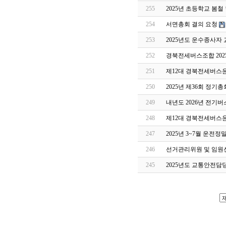
255
2025년 초등학교 봄
254
서면총회 결의 요청
253
2025년도 운수종사자
252
경북전세버스조합 202
251
제12대 경북전세버스
250
2025년 제36회 정기
249
내년도 2026년 전기버
248
제12대 경북전세버스
247
2025년 3~7월 운전
246
선거관리위원 및 임원
245
2025년도 교통안전담