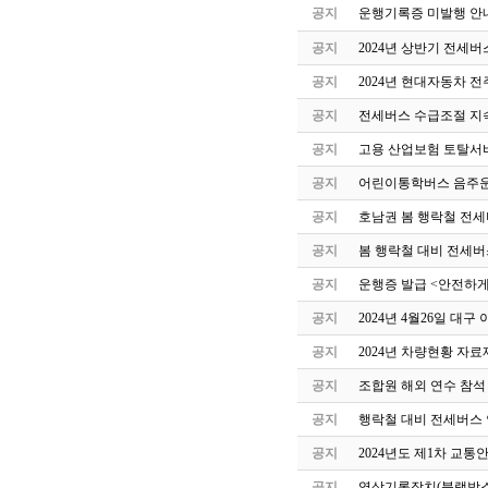
공지
운행기록증 미발행 안
공지
2024년 상반기 전세
공지
2024년 현대자동차 
공지
전세버스 수급조절 지속
공지
고용 산업보험 토탈서
공지
어린이통학버스 음주운
공지
호남권 봄 행락철 전세
공지
봄 행락철 대비 전세버
공지
운행증 발급 <안전하게
공지
2024년 4월26일 
공지
2024년 차량현황 자료
공지
조합원 해외 연수 참석
공지
행락철 대비 전세버스 
공지
2024년도 제1차 교
공지
영상기록장치(블랙박스